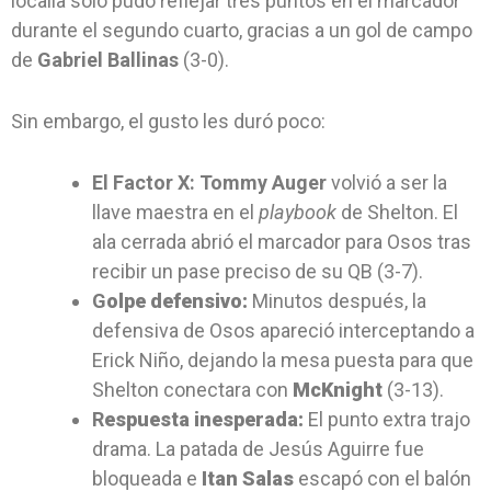
localía solo pudo reflejar tres puntos en el marcador
durante el segundo cuarto, gracias a un gol de campo
de
Gabriel Ballinas
(3-0).
Sin embargo, el gusto les duró poco:
El
Factor X:
Tommy Auger
volvió a ser la
llave maestra en el
playbook
de Shelton. El
ala cerrada abrió el marcador para Osos tras
recibir un pase preciso de su QB (3-7).
G
olpe defensivo:
Minutos después, la
defensiva de Osos apareció interceptando a
Erick Niño, dejando la mesa puesta para que
Shelton conectara con
McKnight
(3-13).
R
espuesta inesperada:
El punto extra trajo
drama. La patada de Jesús Aguirre fue
bloqueada e
Itan Salas
escapó con el balón