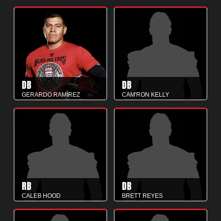
DB
DB
GERARDO RAMÍREZ
CAM'RON KELLY
RB
DB
CALEB HOOD
BRETT REYES