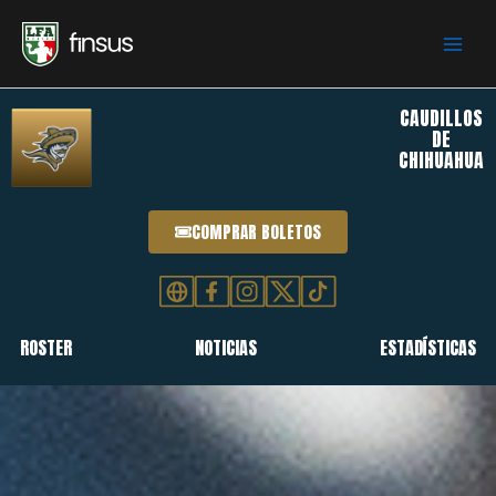
Skip
to
content
CAUDILLOS
DE
CHIHUAHUA
COMPRAR BOLETOS
ROSTER
NOTICIAS
ESTADÍSTICAS