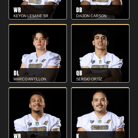
WR
DB
KEYON LESANE SR
DAIJON CARSON
DL
QB
MARCO ANTILLON
SERGIO ORTÍZ
WR
K