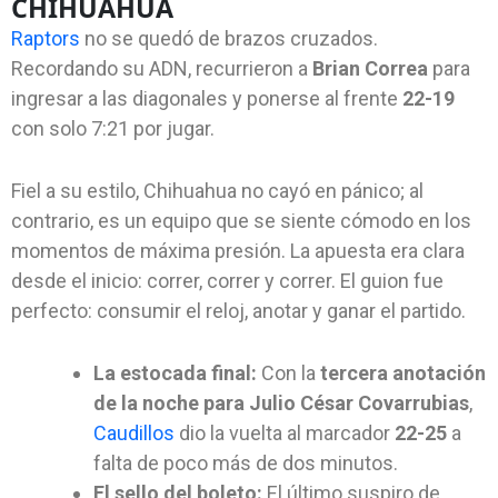
CHIHUAHUA
Raptors
no se quedó de brazos cruzados.
Recordando su ADN, recurrieron a
Brian Correa
para
ingresar a las diagonales y ponerse al frente
22-19
con solo 7:21 por jugar.
Fiel a su estilo, Chihuahua no cayó en pánico; al
contrario, es un equipo que se siente cómodo en los
momentos de máxima presión. La apuesta era clara
desde el inicio: correr, correr y correr. El guion fue
perfecto: consumir el reloj, anotar y ganar el partido.
La
estocada final:
Con la
tercera anotación
de la noche para Julio César Covarrubias
,
Caudillos
dio la vuelta al marcador
22-25
a
falta de poco más de dos minutos.
El
sello del boleto:
El último suspiro de