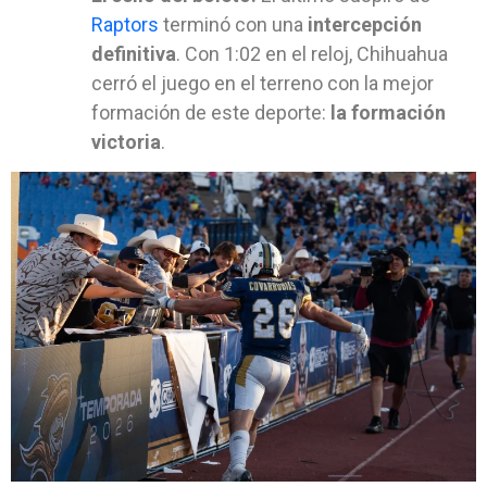
Raptors
terminó con una
intercepción
definitiva
. Con 1:02 en el reloj, Chihuahua
cerró el juego en el terreno con la mejor
formación de este deporte:
la formación
victoria
.